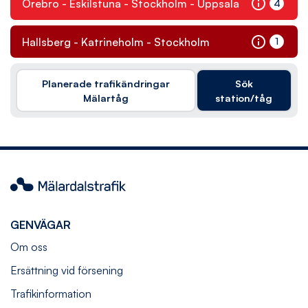
info
4
Örebro - Eskilstuna - Stockholm - Uppsala
Informati
info
1
Hallsberg - Katrineholm - Stockholm
Informati
Planerade trafikändringar
Sök
Mälartåg
station/tåg
Mälardalstrafik
GENVÄGAR
Om oss
Ersättning vid försening
Trafikinformation