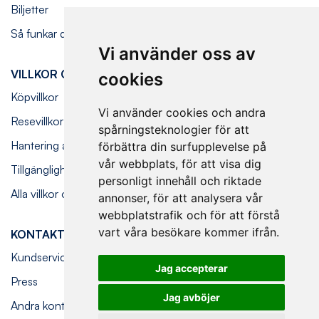
Biljetter
Så funkar det ombord
Vi använder oss av
VILLKOR OCH FÖRESKRIFTER
cookies
Köpvillkor
Vi använder cookies och andra
Resevillkor
spårningsteknologier för att
Hantering av personuppgifter
förbättra din surfupplevelse på
vår webbplats, för att visa dig
Tillgänglighetsredogörelse
personligt innehåll och riktade
Alla villkor och föreskrifter
annonser, för att analysera vår
webbplatstrafik och för att förstå
vart våra besökare kommer ifrån.
KONTAKT
Kundservice
Jag accepterar
Press
Jag avböjer
Andra kontaktvägar