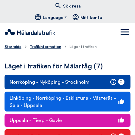
Hoppa till huvudmeny
Hoppa till innehåll
Hoppa till foten
south
east
menu
search
Sök resa
language
account_circle
Language
Mitt konto
menu
Startsida
Trafikinformation
Läget i trafiken
Läget i trafiken för Mälartåg (7)
info
2
Norrköping - Nyköping - Stockholm
Informati
Linköping - Norrköping - Eskilstuna - Västerås -
thumb_up
Inga st
Sala - Uppsala
thumb_up
Uppsala - Tierp - Gävle
Inga st