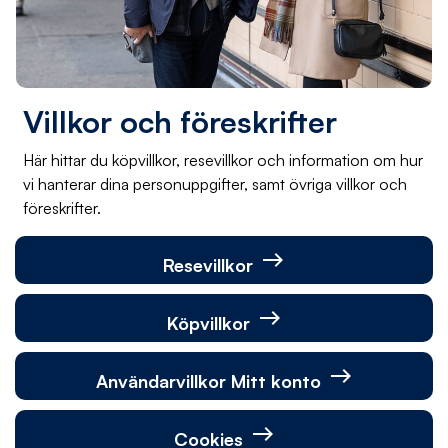
Villkor och föreskrifter
Här hittar du köpvillkor, resevillkor och information om hur
vi hanterar dina personuppgifter, samt övriga villkor och
föreskrifter.
east
Resevillkor
east
Köpvillkor
east
Användarvillkor Mitt konto
east
Cookies