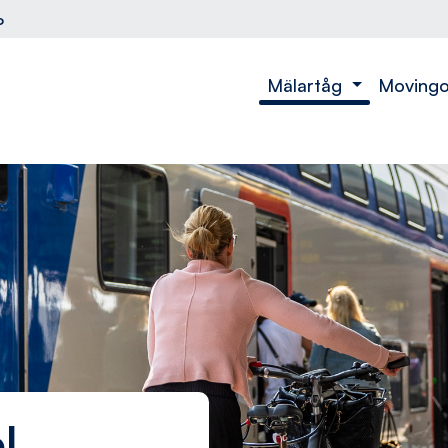
o
Mälartåg
Moving
l