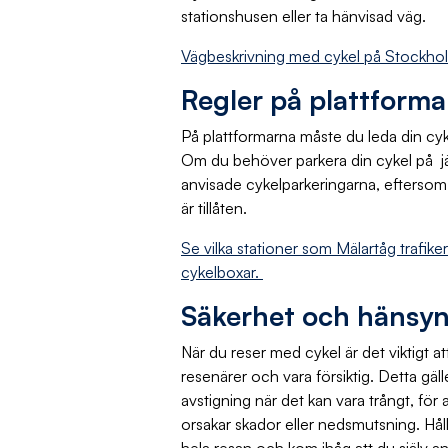
stationshusen eller ta hänvisad väg.
Vägbeskrivning med cykel på Stockho
Regler på plattform
På plattformarna måste du leda din cykel
Om du behöver parkera din cykel på j
anvisade cykelparkeringarna, eftersom 
är tillåten.
Se vilka stationer som Mälartåg trafik
cykelboxar.
Säkerhet och hänsy
När du reser med cykel är det viktigt att
resenärer och vara försiktig. Detta gälle
avstigning när det kan vara trångt, för a
orsakar skador eller nedsmutsning. Hål