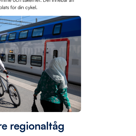
ymme och säkerhet. Det innebär att
plats för din cykel.
re regionaltåg