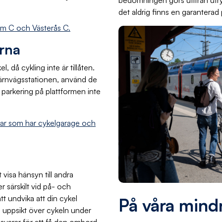
bedömningen görs utifrån utr
det aldrig finns en garanterad 
lm C och Västerås C.
arna
, då cykling inte är tillåten.
ärnvägsstationen, använd de
parkering på plattformen inte
erar som har cykelgarage och
n
 visa hänsyn till andra
r särskilt vid på- och
tt undvika att din cykel
På våra mind
l uppsikt över cykeln under