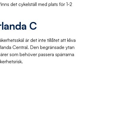
finns det cykelställ med plats för 1-2
rlanda C
hetsskäl är det inte tillåtet att kliva
rlanda Central. Den begränsade ytan
närer som behöver passera spärrarna
kerhetsrisk.