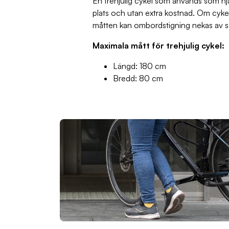
En trehjulig cykel som används som hj
plats och utan extra kostnad. Om cyke
måtten kan ombordstigning nekas av s
Maximala mått för trehjulig cykel:
Längd: 180 cm
Bredd: 80 cm