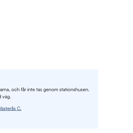
marna, och får inte tas genom stationshusen.
d väg.
ästerås C.