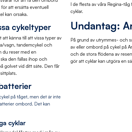
nsvarar för att få den ombord
I de flesta av våra Regina-tåg 
för att ersätta eventuell
cyklar.
el kan orsaka.
Undantag: A
ssa cykeltyper
att känna till att vissa typer av
På grund av utrymmes- och säker
ärra/vagn, tandemcykel och
av eller ombord på cykel på A
Om du reser med en
och de stora flödena av rese
 ska den fällas ihop och
gör att cyklar kan utgöra en sä
på golvet vid ditt säte. Den får
ittplats.
lbatterier
cykel på tåget, men det är inte
umbatterier ombord. Det kan
iga cyklar