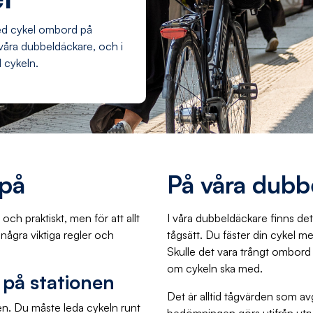
med cykel ombord på
 våra dubbeldäckare, och i
d cykeln.
 på
På våra dubb
och praktiskt, men för att allt
I våra dubbeldäckare finns det p
 några viktiga regler och
tågsätt. Du fäster din cykel me
Skulle det vara trångt ombord 
om cykeln ska med.
l på stationen
Det är alltid tågvärden som av
en. Du måste leda cykeln runt