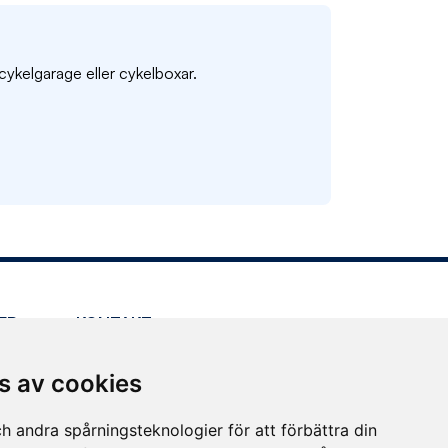
 cykelgarage eller cykelboxar.
ER
KONTAKT
Kundservice
s av cookies
Press
Andra kontaktvägar
h andra spårningsteknologier för att förbättra din