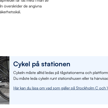
älpmedel får tas med i mån av
ln överskrider de angivna
äkerhetsskäl.
Cykel på stationen
Cykeln måste alltid ledas på tågstationerna och plattfor
Du måste leda cykeln runt stationshusen eller ta hänvisa
Här kan du läsa om vad som gäller på Stockholm C och V