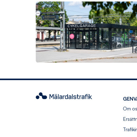
Mälardalstrafik
GENV
Om os
Ersätt
Trafik