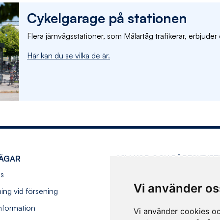
Cykelgarage på stationen
Flera järnvägsstationer, som Mälartåg trafikerar, erbjuder
Här kan du se vilka de är.
ÄGAR
VILLKOR OCH FÖRESKRIFT
s
Köpvillkor
Vi använder os
ning vid försening
Resevillkor
information
Hantering av personuppgifter
Vi använder cookies oc