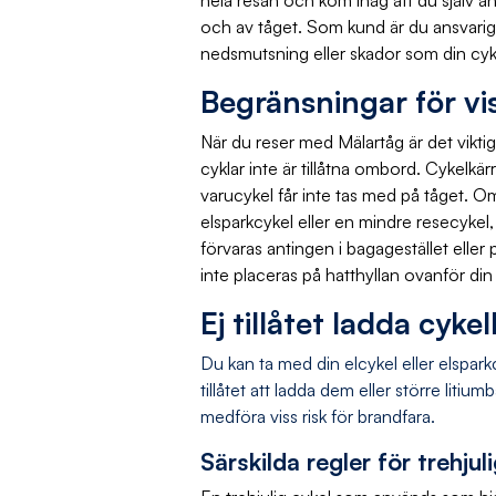
hela resan och kom ihåg att du själv a
och av tåget. Som kund är du ansvarig 
nedsmutsning eller skador som din cyk
Begränsningar för vi
När du reser med Mälartåg är det viktigt 
cyklar inte är tillåtna ombord. Cykelk
varucykel får inte tas med på tåget. 
elsparkcykel eller en mindre resecykel,
förvaras antingen i bagagestället eller 
inte placeras på hatthyllan ovanför din s
Ej tillåtet ladda cyke
Du kan ta med din elcykel eller elspark
tillåtet att ladda dem eller större liti
medföra viss risk för brandfara.
Särskilda regler för trehjul