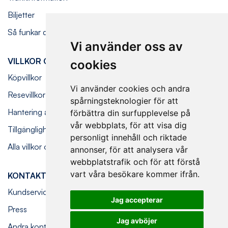
Biljetter
Så funkar det ombord
Vi använder oss av
VILLKOR OCH FÖRESKRIFTER
cookies
Köpvillkor
Vi använder cookies och andra
Resevillkor
spårningsteknologier för att
Hantering av personuppgifter
förbättra din surfupplevelse på
vår webbplats, för att visa dig
Tillgänglighetsredogörelse
personligt innehåll och riktade
Alla villkor och föreskrifter
annonser, för att analysera vår
webbplatstrafik och för att förstå
vart våra besökare kommer ifrån.
KONTAKT
Kundservice
Jag accepterar
Press
Jag avböjer
Andra kontaktvägar