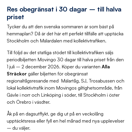
Res obegränsat i 30 dagar – till halva
priset
Tycker du att den svenska sommaren är som bäst på
hemmaplan? Då är det här ett perfekt tillfälle att upptäcka
Stockholm och Mälardalen med kollektivtrafiken.
Till följd av det statliga stödet till kollektivtrafiken säljs
periodbiljetten Movingo 30 dagar till halva priset från den
1 juli – 2 december 2026. Köper du varianten
Alla
Sträckor
gäller biljetten för obegränsat
regionaltågsresande med Mälartåg, SJ, Trosabussen och
lokal kollektivtrafik inom Movingos giltighetsområde, från
Gävle i norr och Linköping i söder, till Stockholm i öster
och Örebro i väsdter.
Åk på en dagsutflykt, ge dig ut på en veckolång
upptäcktsresa eller fyll en hel månad med nya upplevelser
– du väljer.