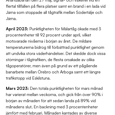
Arlandabanan den 27 maj, signal- och växelfel vid ett
flertal tillfällen på flera platser samt en brand i en lada vid
Järna som stoppade all tågtrafik mellan Södertälje och
Järna.
April 2023:
Punktligheten för Mälartåg ökade med 3
procentenheter till 92 procent under april, vilket
motsvarade nivåerna i början av året. De mildare
temperaturerna bidrog till förbättrad punktlighet genom
att undvika stora väderhändelser. Det skedde dock vissa
störningar i tågtrafiken, de flesta orsakade av olika
tågoperatörer, men även på grund av ett pågående
banarbete mellan Örebro och Arboga samt ett längre
trafikstopp vid Eskilstuna.
Mars 2023:
Den totala punktligheten för mars månad
har varierat mellan veckorna, och gick från över 90% i
början av månaden för att sedan landa på 89% vid
månadens slut, En backning med 3 procentenheter
jämfört med februari. Månaden kantades av diverse