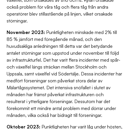
växelfel, som orsakades av snö och is. Kylan orsakade
också problem för våra tåg och flera tåg från andra
operatörer blev stillastående på linjen, vilket orsakade
störningar.
November 2023:
Punktligheten minskade med 2% till
85 % jämfört med föregående månad, och den
huvudsakliga anledningen till detta var det betydande
antalet störningar som uppstod under november till följd
av infrastrukturfel. Det har varit flera incidenter med spår-
och växelfel längs sträckan mellan Stockholm och
Uppsala, samt växelfel vid Södertälje. Dessa incidenter har
medfört förseningar som påverkat stora delar av
Mälartågssystemet. Det intensiva snöfallet i slutet av
månaden har främst påverkat infrastrukturen och
resulterat i ytterligare förseningar. Dessutom har det
förekommit ett mindre antal problem med dörrar under
månaden, vilka också har bidragit till förseningar.
Oktober 2023:
Punktligheten har varit låg under hösten,