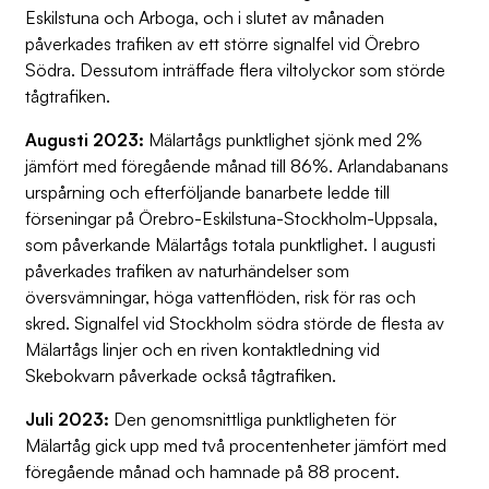
Eskilstuna och Arboga, och i slutet av månaden
påverkades trafiken av ett större signalfel vid Örebro
Södra. Dessutom inträffade flera viltolyckor som störde
tågtrafiken.
Augusti 2023:
Mälartågs punktlighet sjönk med 2%
jämfört med föregående månad till 86%. Arlandabanans
urspårning och efterföljande banarbete ledde till
förseningar på Örebro-Eskilstuna-Stockholm-Uppsala,
som påverkande Mälartågs totala punktlighet. I augusti
påverkades trafiken av naturhändelser som
översvämningar, höga vattenflöden, risk för ras och
skred. Signalfel vid Stockholm södra störde de flesta av
Mälartågs linjer och en riven kontaktledning vid
Skebokvarn påverkade också tågtrafiken.
Juli 2023:
Den genomsnittliga punktligheten för
Mälartåg gick upp med två procentenheter jämfört med
föregående månad och hamnade på 88 procent.