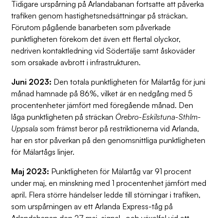
Tidigare urspårning på Arlandabanan fortsatte att påverka
trafiken genom hastighetsnedsättningar på sträckan.
Förutom pågående banarbeten som påverkade
punktligheten förekom det även ett flertal olyckor,
nedriven kontaktledning vid Södertälje samt åskoväder
som orsakade avbrott i infrastrukturen.
Juni 2023:
Den totala punktligheten för Mälartåg för juni
månad hamnade på 86%, vilket är en nedgång med 5
procentenheter jämfört med föregående månad. Den
låga punktligheten på sträckan
Örebro-Eskilstuna-Sthlm-
Uppsala
som främst beror på restriktionerna vid Arlanda,
har en stor påverkan på den genomsnittliga punktligheten
för Mälartågs linjer.
Maj 2023:
Punktligheten för Mälartåg var 91 procent
under maj, en minskning med 1 procentenhet jämfört med
april. Flera större händelser ledde till störningar i trafiken,
som urspårningen av ett Arlanda Express-tåg på