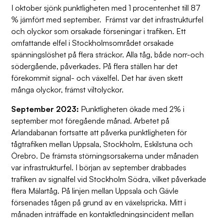
I oktober sjönk punktligheten med 1 procentenhet till 87
% jämfört med september. Främst var det infrastrukturfel
och olyckor som orsakade förseningar i trafiken. Ett
omfattande elfel i Stockholmsområdet orsakade
spänningslöshet på flera sträckor. Alla tåg, både norr-och
södergående, påverkades. På flera ställen har det
förekommit signal- och växelfel. Det har även skett
många olyckor, främst viltolyckor.
September 2023:
Punktligheten ökade med 2% i
september mot föregående månad. Arbetet på
Arlandabanan fortsatte att påverka punktligheten för
tågtrafiken mellan Uppsala, Stockholm, Eskilstuna och
Örebro. De främsta störningsorsakerna under månaden
var infrastrukturfel. I början av september drabbades
trafiken av signalfel vid Stockholm Södra, vilket påverkade
flera Mälartåg. På linjen mellan Uppsala och Gävle
försenades tågen på grund av en växelspricka. Mitt i
månaden inträffade en kontaktledningsincident mellan