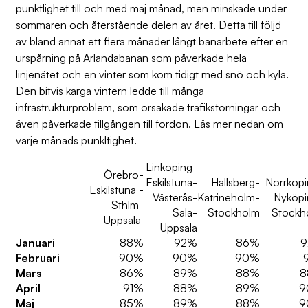
punktlighet till och med maj månad, men minskade under
sommaren och återstående delen av året. Detta till följd
av bland annat ett flera månader långt banarbete efter en
urspårning på Arlandabanan som påverkade hela
linjenätet och en vinter som kom tidigt med snö och kyla.
Den bitvis karga vintern ledde till många
infrastrukturproblem, som orsakade trafikstörningar och
även påverkade tillgången till fordon. Läs mer nedan om
varje månads punkltighet.
Linköping-
Örebro-
Eskilstuna-
Hallsberg-
Norrköpi
Eskilstuna -
Västerås-
Katrineholm-
Nyköpi
Sthlm-
Sala-
Stockholm
Stockh
Uppsala
Uppsala
Januari
88%
92%
86%
Februari
90%
90%
90%
91
Mars
86%
89%
88%
8
April
91%
88%
89%
9
Maj
85%
89%
88%
9