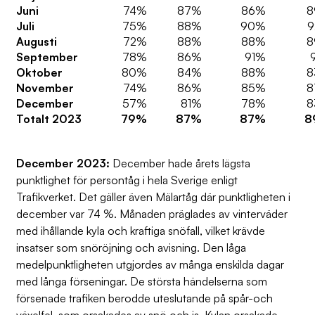
Juni
74%
87%
86%
8
Juli
75%
88%
90%
Augusti
72%
88%
88%
8
September
78%
86%
91%
Oktober
80%
84%
88%
8
November
74%
86%
85%
8
December
57%
81%
78%
8
Totalt 2023
79%
87%
87%
8
December 2023:
December hade årets lägsta
punktlighet för persontåg i hela Sverige enligt
Trafikverket. Det gäller även Mälartåg där punktligheten i
december var 74 %. Månaden präglades av vinterväder
med ihållande kyla och kraftiga snöfall, vilket krävde
insatser som snöröjning och avisning. Den låga
medelpunktligheten utgjordes av många enskilda dagar
med långa förseningar. De största händelserna som
försenade trafiken berodde uteslutande på spår-och