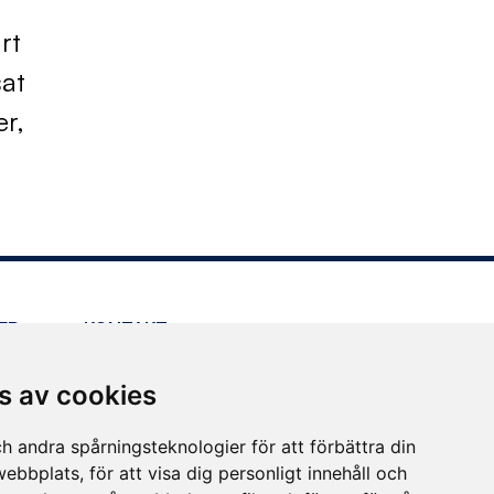
rt
sat
er,
ER
KONTAKT
Kundservice
s av cookies
Press
Andra kontaktvägar
h andra spårningsteknologier för att förbättra din
ebbplats, för att visa dig personligt innehåll och