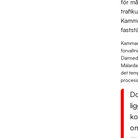
för m
trafik
Kammar
faststä
Kammarr
förvaltn
Därmed 
Mälardal
det tem
process
Do
li
ko
om