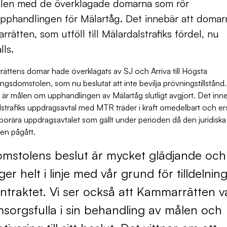
ålen med de överklagade domarna som rör
upphandlingen för Mälartåg. Det innebär att domarn
rätten, som utföll till Mälardalstrafiks fördel, nu
lls.
ättens domar hade överklagats av SJ och Arriva till Högsta
ingsdomstolen, som nu beslutat att inte bevilja prövningstillstånd.
är målen om upphandlingen av Mälartåg slutligt avgjort. Det inne
strafiks uppdragsavtal med MTR träder i kraft omedelbart och er
porära uppdragsavtalet som gällt under perioden då den juridiska
en pågått.
mstolens beslut är mycket glädjande och
gger helt i linje med vår grund för tilldelnin
ntraktet. Vi ser också att Kammarrätten va
sorgsfulla i sin behandling av målen och