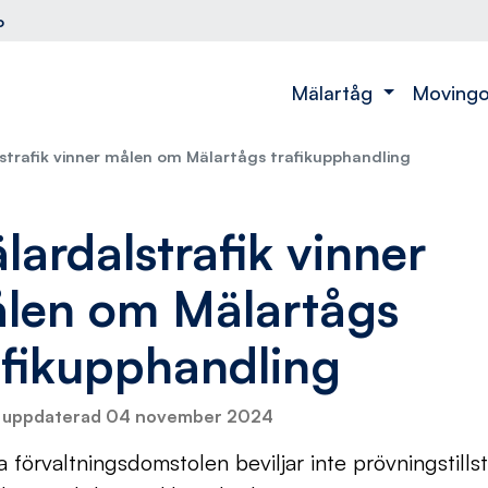
o
Mälartåg
Moving
strafik vinner målen om Mälartågs trafikupphandling
lardalstrafik vinner
len om Mälartågs
afikupphandling
 uppdaterad 04 november 2024
 förvaltningsdomstolen beviljar inte prövningstills