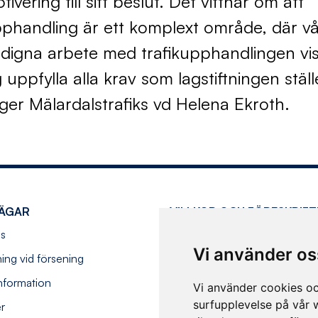
tivering till sitt beslut. Det vittnar om att
phandling är ett komplext område, där vå
digna arbete med trafikupphandlingen vi
g uppfylla alla krav som lagstiftningen ställ
ger Mälardalstrafiks vd Helena Ekroth.
ÄGAR
VILLKOR OCH FÖRESKRIFT
s
Köpvillkor
Vi använder os
ning vid försening
Resevillkor
information
Hantering av personuppgifter
Vi använder cookies oc
surfupplevelse på vår w
er
Tillgänglighetsredogörelse