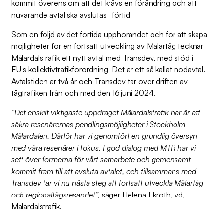
kommit överens om att det krävs en förändring och att
nuvarande avtal ska avslutas i förtid.
Som en följd av det förtida upphörandet och för att skapa
möjligheter för en fortsatt utveckling av Mälartåg tecknar
Mälardalstrafik ett nytt avtal med Transdev, med stöd i
EU:s kollektivtrafikförordning. Det är ett så kallat nödavtal.
Avtalstiden är två år och Transdev tar över driften av
tågtrafiken från och med den 16 juni 2024.
”Det enskilt viktigaste uppdraget Mälardalstrafik har är att
säkra resenärernas pendlingsmöjligheter i Stockholm-
Mälardalen. Därför har vi genomfört en grundlig översyn
med våra resenärer i fokus. I god dialog med MTR har vi
sett över formerna för vårt samarbete och gemensamt
kommit fram till att avsluta avtalet, och tillsammans med
Transdev tar vi nu nästa steg att fortsatt utveckla Mälartåg
och regionaltågsresandet”,
säger Helena Ekroth, vd,
Mälardalstrafik.