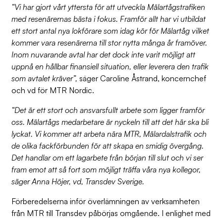
“Vi har gjort vårt yttersta för att utveckla Mälartågstrafiken
med resenärernas bästa i fokus. Framför allt har vi utbildat
ett stort antal nya lokförare som idag kör för Mälartåg vilket
kommer vara resenärerna till stor nytta många år framöver.
Inom nuvarande avtal har det dock inte varit möjligt att
uppnå en hållbar finansiell situation, eller leverera den trafik
som avtalet kräver”,
säger Caroline Åstrand, koncernchef
och vd för MTR Nordic.
“Det är ett stort och ansvarsfullt arbete som ligger framför
oss. Mälartågs medarbetare är nyckeln till att det här ska bli
lyckat. Vi kommer att arbeta nära MTR, Mälardalstrafik och
de olika fackförbunden för att skapa en smidig övergång.
Det handlar om ett lagarbete från början till slut och vi ser
fram emot att så fort som möjligt träffa våra nya kollegor,
säger Anna Höjer, vd, Transdev Sverige.
Förberedelserna inför överlämningen av verksamheten
från MTR till Transdev påbörjas omgående. I enlighet med