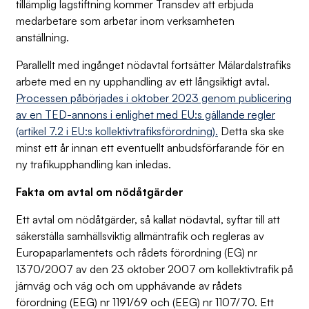
tillämplig lagstiftning kommer Transdev att erbjuda
medarbetare som arbetar inom verksamheten
anställning.
Parallellt med ingånget nödavtal fortsätter Mälardalstrafiks
arbete med en ny upphandling av ett långsiktigt avtal.
Processen påbörjades i oktober 2023 genom publicering
av en TED-annons i enlighet med EU:s gällande regler
(artikel 7.2 i EU:s kollektivtrafiksförordning).
Detta ska ske
minst ett år innan ett eventuellt anbudsförfarande för en
ny trafikupphandling kan inledas.
Fakta om avtal om nödåtgärder
Ett avtal om nödåtgärder, så kallat nödavtal, syftar till att
säkerställa samhällsviktig allmäntrafik och regleras av
Europaparlamentets och rådets förordning (EG) nr
1370/2007 av den 23 oktober 2007 om kollektivtrafik på
järnväg och väg och om upphävande av rådets
förordning (EEG) nr 1191/69 och (EEG) nr 1107/70. Ett