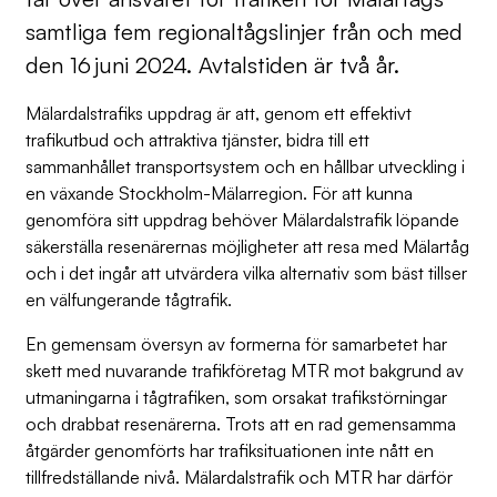
samtliga fem regionaltågslinjer från och med
den 16 juni 2024. Avtalstiden är två år.
Mälardalstrafiks uppdrag är att, genom ett effektivt
trafikutbud och attraktiva tjänster, bidra till ett
sammanhållet transportsystem och en hållbar utveckling i
en växande Stockholm-Mälarregion. För att kunna
genomföra sitt uppdrag behöver Mälardalstrafik löpande
säkerställa resenärernas möjligheter att resa med Mälartåg
och i det ingår att utvärdera vilka alternativ som bäst tillser
en välfungerande tågtrafik
.
En gemensam översyn av formerna för samarbetet har
skett med nuvarande trafikföretag MTR mot bakgrund av
utmaningarna i tågtrafiken, som orsakat trafikstörningar
och drabbat resenärerna. Trots att en rad gemensamma
åtgärder genomförts har trafiksituationen inte nått en
tillfredställande nivå. Mälardalstrafik och MTR har därför