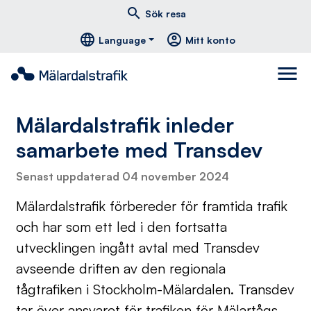
Hoppa till huvudmeny
Hoppa till innehåll
Hoppa till foten
south
east
menu
search
Sök resa
language
account_circle
Language
Mitt konto
menu
Mälardalstrafik inleder
samarbete med Transdev
Senast uppdaterad 04 november 2024
Mälardalstrafik förbereder för framtida trafik
och har som ett led i den fortsatta
utvecklingen ingått avtal med Transdev
avseende driften av den regionala
tågtrafiken i Stockholm-Mälardalen. Transdev
tar över ansvaret för trafiken för Mälartågs