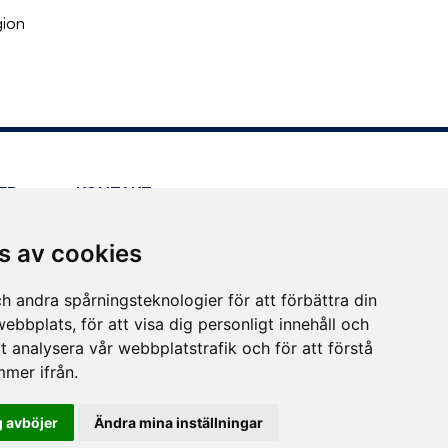
gion
ER
KONTAKT
Kundservice
s av cookies
Press
Andra kontaktvägar
h andra spårningsteknologier för att förbättra din
ebbplats, för att visa dig personligt innehåll och
tt analysera vår webbplatstrafik och för att förstå
mer ifrån.
 avböjer
Ändra mina inställningar