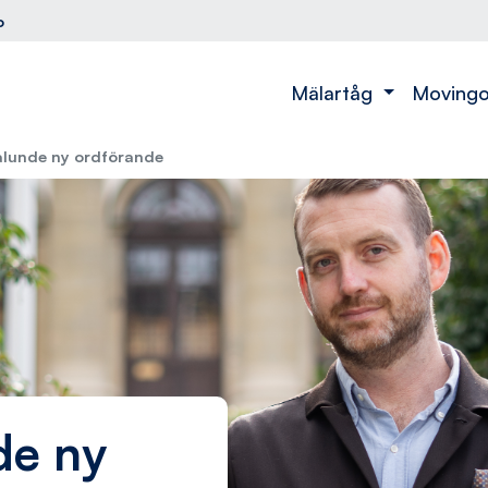
o
Mälartåg
Moving
lunde ny ordförande
de ny