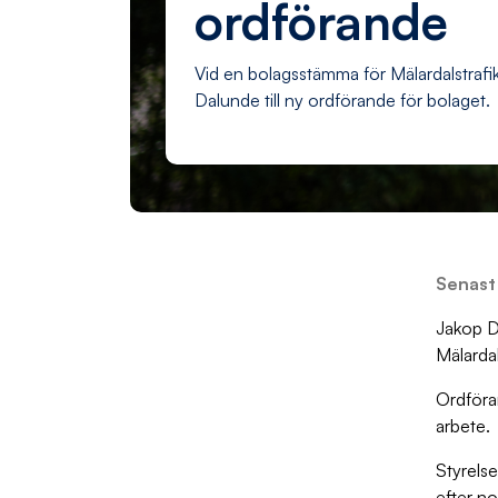
ordförande
Vid en bolagsstämma för Mälardalstrafi
Dalunde till ny ordförande för bolaget.
Senast
Jakop D
Mälardal
Ordföra
arbete.
Styrelse
efter no