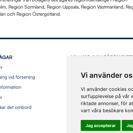
lm, Region Sörmland, Region Uppsala, Region Västmanland, Re
län och Region Östergötland.
ÄGAR
VILLKOR OCH FÖRESKRIFT
s
Köpvillkor
Vi använder os
ning vid försening
Resevillkor
information
Hantering av personuppgifter
Vi använder cookies oc
surfupplevelse på vår w
er
Tillgänglighetsredogörelse
riktade annonser, för a
kar det ombord
Alla villkor och föreskrifter
vart våra besökare kom
Jag accepterar
Jag