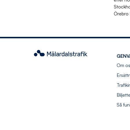
Stockho
Örebro 
Mälardalstrafik
GENV
Om os
Ersätt
Trafik
Biljett
Så fun