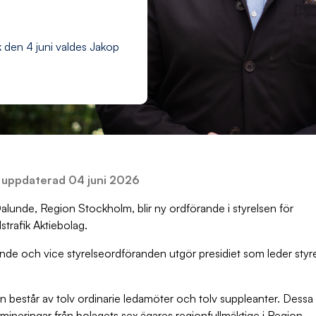
k den 4 juni valdes Jakop
 uppdaterad 04 juni 2026
alunde, Region Stockholm, blir ny ordförande i styrelsen för
strafik Aktiebolag.
nde och vice styrelseordföranden utgör presidiet som leder styr
n består av tolv ordinarie ledamöter och tolv suppleanter. Dessa 
mineringar från bolagets sex ägares regionfullmäktige i Region