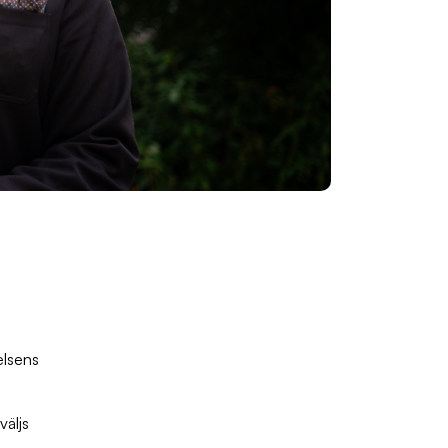
elsens
väljs