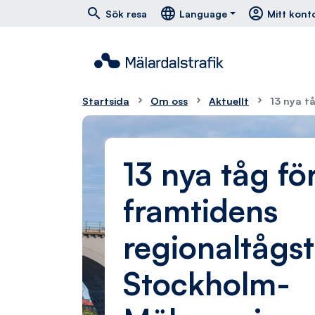
Hoppa till huvudmeny
Hoppa till innehåll
Hoppa till foten
south
east
menu
search
language
account_circle
Sök resa
Language
Mitt kont
Startsida
Om oss
Aktuellt
13 nya t
13 nya tåg fö
framtidens
regionaltågstr
Stockholm-