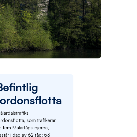
Befintlig
fordonsflotta
lardalstrafiks
rdonsflotta, som trafikerar
e fem Mälartågslinjerna,
estår i dag av 62 tåg: 53