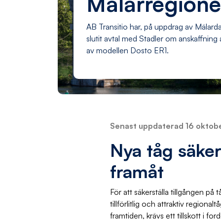
Mälarregion
AB Transitio har, på uppdrag av Mälardal
slutit avtal med Stadler om anskaffning
av modellen Dosto ER1.
Senast uppdaterad 16 oktob
Nya tåg säkers
framåt
För att säkerställa tillgången p
tillförlitlig och attraktiv regiona
framtiden, krävs ett tillskott i fo