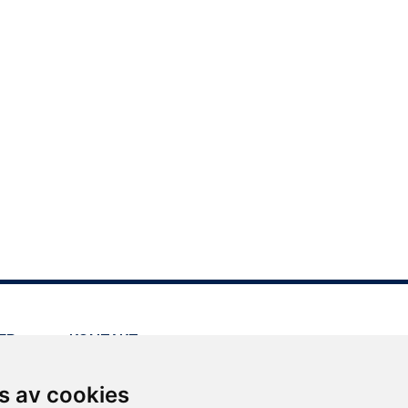
ER
KONTAKT
Kundservice
s av cookies
Press