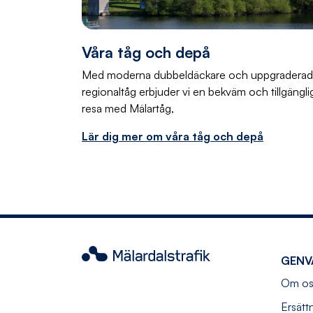
Våra tåg och depå
Med moderna dubbeldäckare och uppgradera
regionaltåg erbjuder vi en bekväm och tillgängli
resa med Mälartåg,
Lär dig mer om våra tåg och depå
Mälardalstrafik
GENV
Om os
Ersätt