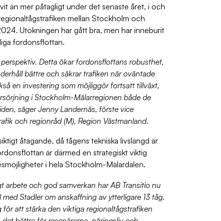
ivit än mer påtagligt under det senaste året, i och
 regionaltågstrafiken mellan Stockholm och
2024. Utökningen har gått bra, men har inneburit
liga fordonsflottan.
a perspektiv. Detta ökar fordonsflottans robusthet,
nderhåll bättre och säkrar trafiken när oväntade
kså en investering som möjliggör fortsatt tillväxt,
rsörjning i Stockholm-Mälarregionen både de
iden, säger Jenny Landernäs, förste vice
trafik och regionråd (M), Region Västmanland.
gsiktigt åtagande, då tågens tekniska livslängd är
ordonsflottan är därmed en strategiskt viktig
 resmöjligheter i hela Stockholm-Mälardalen.
igt arbete och god samverkan har AB Transitio nu
 med Stadler om anskaffning av ytterligare 13 tåg.
ör att stärka den viktiga regionaltågstrafiken
 det bättre för resenärerna, näringsliv och