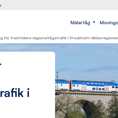
o
Mälartåg
Moving
åg för framtidens regionaltågstrafik i Stockholm-Mälarregione
r
afik i