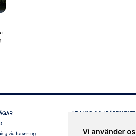
de
g
ÄGAR
VILLKOR OCH FÖRESKRIFT
s
Köpvillkor
Vi använder os
ning vid försening
Resevillkor