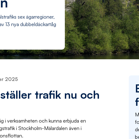
en
strafiks sex ägarregioner,
 av 13 nya dubbeldäckartåg
er 2025
täller trafik nu och
Mä
å tåg i verksamheten och kunna erbjuda en
fo
ltågstrafik i Stockholm-Mälardalen även i
d
rdonsflottan.
b