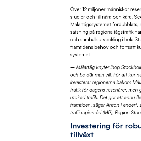
Över 12 miljoner människor reser 
studier och till nära och kära. S
Mälartågssystemet fördubblats, m
satsning på regionaltågstrafik har
och samhällsutveckling i hela S
framtidens behov och fortsatt kun
systemet.
– Mälartåg knyter ihop Stockhol
och bo där man vill. För att kunna 
investerar regionerna bakom Mälar
trafik för dagens resenärer, men 
utökad trafik. Det gör att ännu fl
framtiden, säger Anton Fendert, s
trafikregionråd (MP), Region Sto
Investering för robu
tillväxt