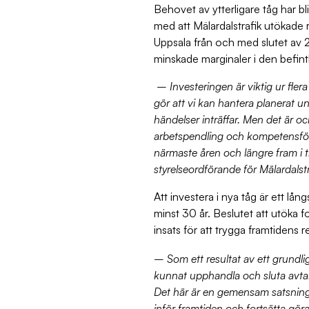
Behovet av ytterligare tåg har bl
med att Mälardalstrafik utökade
Uppsala från och med slutet av 
minskade marginaler i den befint
– Investeringen är viktig ur fler
gör att vi kan hantera planerat u
händelser inträffar. Men det är oc
arbetspendling och kompetensfö
närmaste åren och längre fram i t
styrelseordförande för Mälardals
Att investera i nya tåg är ett lån
minst 30 år. Beslutet att utöka f
insats för att trygga framtidens
– Som ett resultat av ett grundl
kunnat upphandla och sluta avtal
Det här är en gemensam satsning f
inför framtiden och fortsätta göra