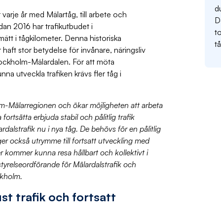
d
varje år med Mälartåg, till arbete och
D
edan 2016 har trafikutbudet i
t
ätt i tågkilometer. Denna historiska
t
 haft stor betydelse för invånare, näringsliv
tockholm-Mälardalen. För att möta
na utveckla trafiken krävs fler tåg i
m-Mälarregionen och ökar möjligheten att arbeta
fortsätta erbjuda stabil och pålitlig trafik
dalstrafik nu i nya tåg. De behövs för en pålitlig
ger också utrymme till fortsatt utveckling med
er kommer kunna resa hållbart och kollektivt i
tyrelseordförande för Mälardalstrafik och
ckholm.
st trafik och fortsatt