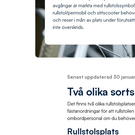
avgångar är märkta med rullstolssymbol 
rullstol/permobil och sittscooter behöve
och reser i mån av plats under förutsät
inte överskrids.
Senast uppdaterad 30 janua
Två olika sorts
Det finns två olika rullstolsplat
fästanordningar för att rullstole
ombordpersonal om du behöver
Rullstolsplats