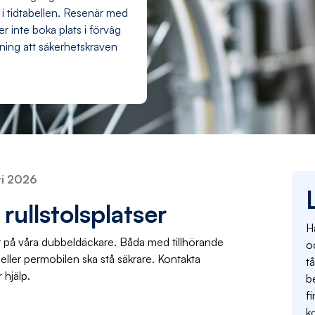
i tidtabellen. Resenär med
r inte boka plats i förväg
tning att säkerhetskraven
ri 2026
 rullstolsplatser
H
ser på våra dubbeldäckare. Båda med tillhörande
oc
n eller permobilen ska stå säkrare. Kontakta
tå
 hjälp.
b
f
ko