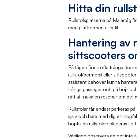
Hitta din rull
Rullstolsplatserna på Mälartåg fi
med plattformen eller lift.
Hantering av r
sittscooters 
På tågen finns ofta trånga dörrar
rullstol/permobil eller sittscoote
assistent behöver kunna hantera 
trånga passager och på höj- och 
rätt att neka en resenär om det 
Rullstolar får endast parkeras på 
själv och bära med dig en hopfäll
hopfällda rullstolen placeras i et
Vänligen observera att det inte är 