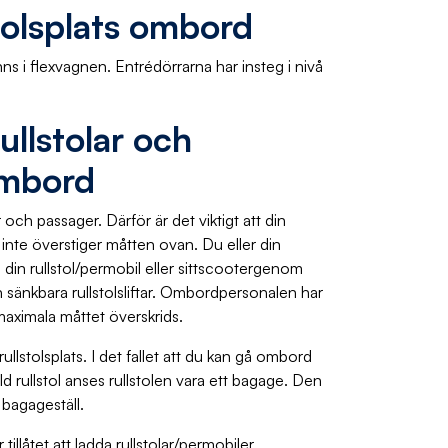
stolsplats ombord
nns i flexvagnen. Entrédörrarna har insteg i nivå
ullstolar och
ombord
 och passager. Därför är det viktigt att din
r inte överstiger måtten ovan. Du eller din
din rullstol/permobil eller sittscootergenom
sänkbara rullstolsliftar. Ombordpersonalen har
maximala måttet överskrids.
rullstolsplats. I det fallet att du kan gå ombord
d rullstol anses rullstolen vara ett bagage. Den
t bagageställ.
tillåtet att ladda rullstolar/permobiler,