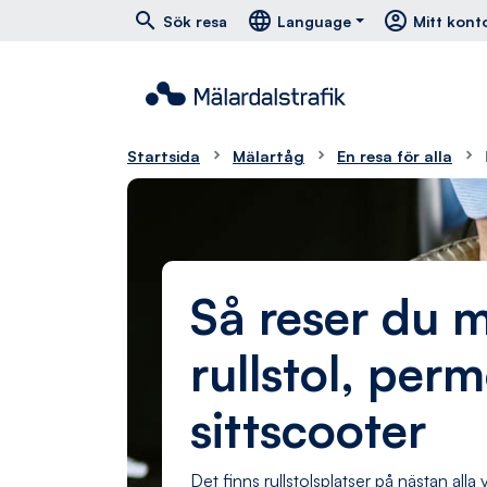
Hoppa till huvudmeny
Hoppa till innehåll
Hoppa till foten
south
east
menu
search
language
account_circle
Sök resa
Language
Mitt kont
Startsida
Mälartåg
En resa för alla
Så reser du 
rullstol, per
sittscooter
Det finns rullstolsplatser på nästan all