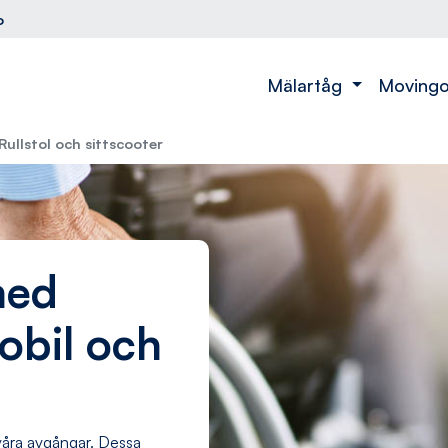
o
Mälartåg
Moving
Rullstol och sittscooter
med
mobil och
a våra avgångar. Dessa