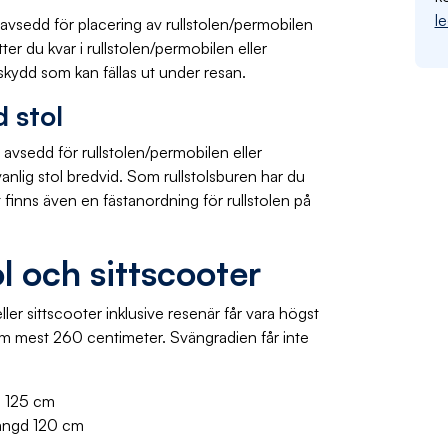
l
 avsedd för placering av rullstolen/permobilen
tter du kvar i rullstolen/permobilen eller
pskydd som kan fällas ut under resan.
d stol
avsedd för rullstolen/permobilen eller
anlig stol bredvid. Som rullstolsburen har du
Det finns även en fästanordning för rullstolen på
ol och sittscooter
eller sittscooter inklusive resenär får vara högst
som mest 260 centimeter. Svängradien får inte
d 125 cm
längd 120 cm