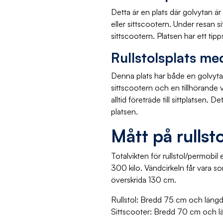
Detta är en plats där golvytan är
eller sittscootern. Under resan si
sittscootern.
Platsen har ett tip
Rullstolsplats me
Denna plats har både en golvyta 
sittscootern och en tillhörande v
alltid företräde till sittplatsen. 
platsen.
Mått på rullst
Totalvikten för rullstol/permobil 
300 kilo. Vändcirkeln får vara 
överskrida 130 cm.
Rullstol: Bredd 75 cm och läng
Sittscooter: Bredd 70 cm och 