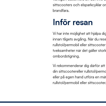
sittscooters och elsparkcyklar o
brandfara.
Inför resan
Vi har inte möjlighet att hjälpa 
innan tågets avgång. När du rese
rullstol/permobil eller sittscoote
tveksamheter när det gäller stor
ombordstigning.
Vi rekommenderar dig därför att
din sittscootereller rullstol/perm
eller på egen hand utföra en mä
rullstol/permobil eller sittscooter