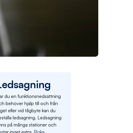
Ledsagning
ar du en funktionsnedsättning
h behöver hjälp till och från
get eller vid tågbyte kan du
eställa ledsagning. Ledsagning
inns på många stationer och
star inget extra.
Boka