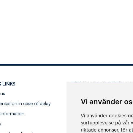
 LINKS
TERMS AND CONDITIONS
 us
Terms of purchase
Vi använder os
sation in case of delay
Travel conditions
c information
Processing personal data
Vi använder cookies oc
surfupplevelse på vår w
s
Accessibility statement
riktade annonser, för a