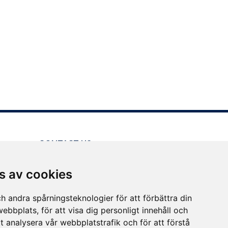
CONTACT US
Customer service
s av cookies
Press
Other contact options
h andra spårningsteknologier för att förbättra din
ebbplats, för att visa dig personligt innehåll och
tt analysera vår webbplatstrafik och för att förstå