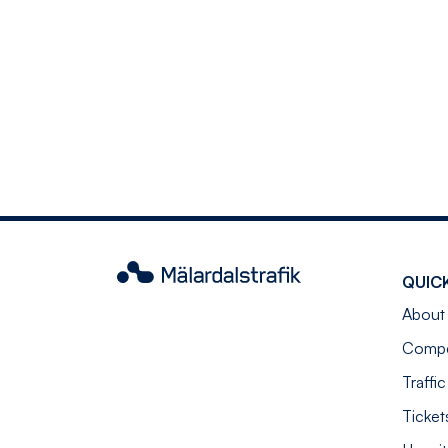
Mälardalstrafik
QUICK
About
Compen
Traffi
Ticket