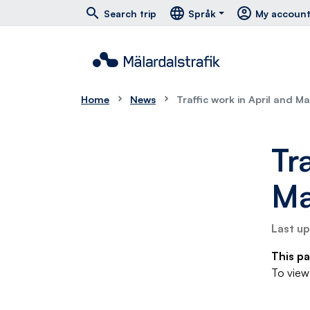
Hoppa till huvudmeny
Hoppa till innehåll
Hoppa till foten
south
east
menu
search
language
account_circle
Search trip
Språk
My accoun
Home
News
Traffic work in April and Ma
Tr
Ma
Last u
This pa
To view