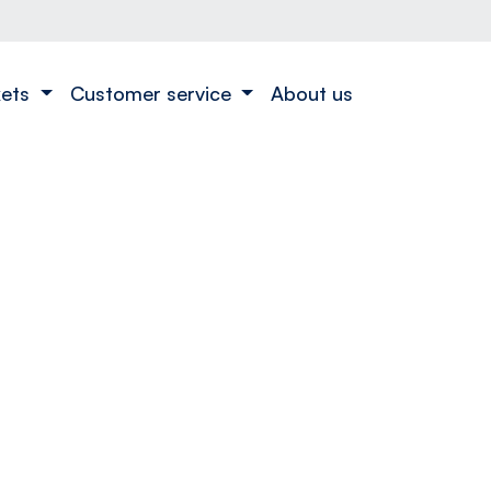
kets
Customer service
About us